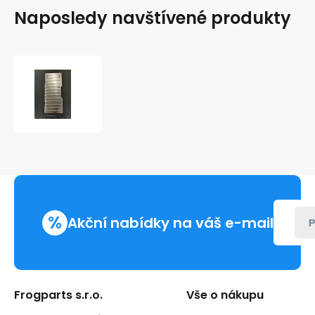
Naposledy navštívené produkty
Pickup
-
krycí
plech
zadních
dveří
%
Akční nabídky na váš e-mail
P
Frogparts s.r.o.
Vše o nákupu