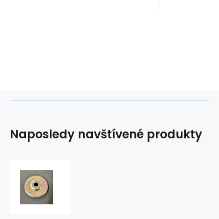
Naposledy navštívené produkty
Miska
zadního
tlumiče
Pickup
-