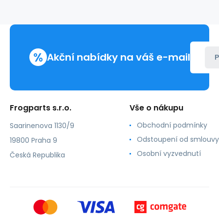
pozink
%
Akční nabídky na váš e-mail
P
Frogparts s.r.o.
Vše o nákupu
Obchodní podmínky
Saarinenova 1130/9
Odstoupení od smlouvy
19800 Praha 9
Osobní vyzvednutí
Česká Republika