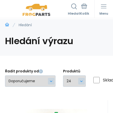
Hledat
Menu
Hledání
Hledání výrazu
Řadit produkty od
Produktů
Skla
Kód:
P 4