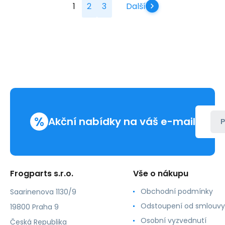
1
2
3
Další
%
Akční nabídky na váš e-mail
P
Frogparts s.r.o.
Vše o nákupu
Obchodní podmínky
Saarinenova 1130/9
Odstoupení od smlouvy
19800 Praha 9
Osobní vyzvednutí
Česká Republika